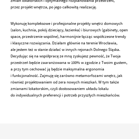
zmian lokatorskich i optymalnego rozplanowania przestrzeni,
przez projekt wnętrza, po jego całkowitą realizację.
Wykonuję kompleksowe i profesjonalne projekty wnętrz domowych
(salon, kuchnia, pokój dziecięcy, łazienka) i biurowych (gabinety, open
space, przestrzenie wspólne), harmonijnie łącząc współczesne trendy
i klasyczne rozwiązania. Działam głównie na terenie Wrocławia,
ale jestem też w stanie działać w innych rejonach Dolnego Śląska.
Decydując się na współpracę ze mną zyskujesz pewność, że Twoja
przestrzeń będzie zaaranżowana w 100% w zgodzie z Twoim gustem,
a przy tym cechować ją będzie maksymalna ergonomia
i funkcjonalność. Zajmuję się zarówno metamorfozami wnętrz, jak
również projektowaniem od zera nowych mieszkań. W tym także
zmianami lokatorskim, czyli dostosowaniem układu lokalu
do indywidualnych preferencji i potrzeb przyszłych mieszkańców.