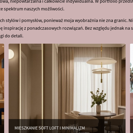
owa, niepowtarzalna i całkowicie indywidualna. W portfolio przedst
ze spektrum naszych możliwości.
 stylów i pomysłów, ponieważ moja wyobraźnia nie zna granic. Nie
rpię inspirację z ponadczasowych rozwiązań. Bez względu jednak n
i do detali.
MIESZKANIE SOFT LOFT I MINIMALIZM