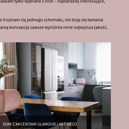
awiam tylko wybrane z nich – najbardziej interesujące,
 trzymam się jednego schematu, nie boję się łamania
a samą koncepcję zawsze wyróżnia mnie najwyższa jakość,
DOM Z AKCENTAMI GLAMOUR I ART DECO