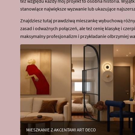
też względu każdy mój projekt to osobna historia. Wyjątk
stanowiące największe wyzwanie lub ukazujące najszers
Znajdziesz tutaj prawdziwą mieszankę wybuchową różnych
zasad i odważnych połączeń, ale też cenię klasykę i cze
maksymalny profesjonalizm i przykładanie olbrzymiej wag
MIESZKANIE Z AKCENTAMI ART DECO